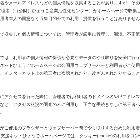
名やメールアドレスなどの個人情報を収集することがありますが、その
管理者（（公財）ひょうご産業活性化センター）がホームページで収集
利用者本人の同意なく収集目的外での利用・提供を行うことはありませ
で収集した個人情報については、管理者が厳重に管理し、漏洩、不正流
、利用者の個人情報の保護が必要なデータのやり取りを安全に行うため、SSL（
ネットひょうごホームページの公開用ウェブサーバーと利用者がご使用
、インターネット上の第三者に盗聴されたり、改ざんされたりすること
にアクセスを行った際に、管理者では利用者のドメイン名やIPアドレ
など、アクセス状況の調査のみに利用し、正当な手続きなしに第三者へ
ん。
がご使用のブラウザーとウェブサーバー間でやり取りするために利用者
企業支援ネットひょうごホームページでは、クッキー(cookie)の利用を