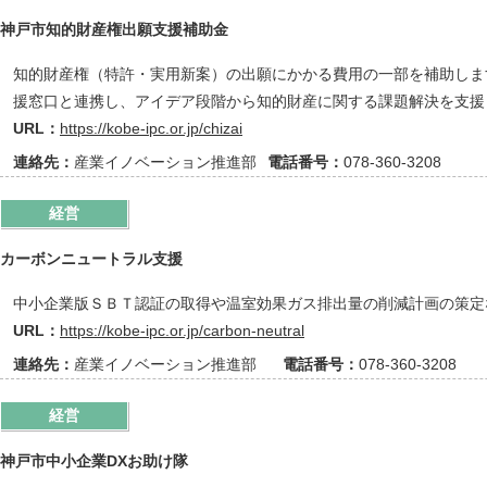
神戸市知的財産権出願支援補助金
知的財産権（特許・実用新案）の出願にかかる費用の一部を補助します。
援窓口と連携し、アイデア段階から知的財産に関する課題解決を支援
URL：
https://kobe-ipc.or.jp/chizai
連絡先：
産業イノベーション推進部
電話番号：
078-360-3208
経営
カーボンニュートラル支援
中小企業版ＳＢＴ認証の取得や温室効果ガス排出量の削減計画の策定
URL：
https://kobe-ipc.or.jp/carbon-neutral
連絡先：
産業イノベーション推進部
電話番号：
078-360-3208
経営
神戸市中小企業DXお助け隊